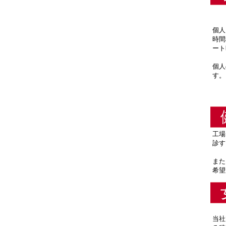
個人
時間
ート
個人
す。
工場
診す
また
希望
当社