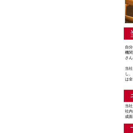
自分
機関
さん
当社
し、
は全
当社
社内
成面