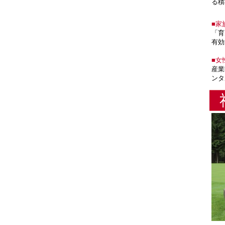
る積
■家
「育
有効
■女
産業
ンタ