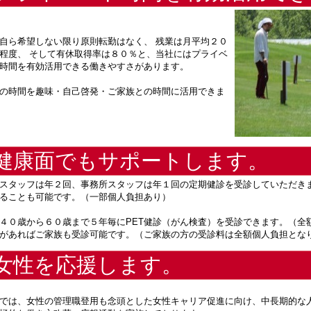
自ら希望しない限り原則転勤はなく、 残業は月平均２０
程度、 そして有休取得率は８０％と、当社にはプライベ
時間を有効活用できる働きやすさがあります。
の時間を趣味・自己啓発・ご家族との時間に活用できま
健康面でもサポートします。
スタッフは年２回、事務所スタッフは年１回の定期健診を受診していただき
ることも可能です。（一部個人負担あり）
４０歳から６０歳まで５年毎にPET健診（がん検査）を受診できます。（全
があればご家族も受診可能です。（ご家族の方の受診料は全額個人負担とな
女性を応援します。
では、女性の管理職登用も念頭とした女性キャリア促進に向け、中長期的な