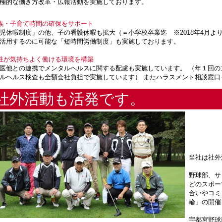
極的な働き方改革・広報活動を実施しております。
族・子育て時間の確保をサポート
児休暇制度」の他、子の看護休暇も拡大（＝小学校卒業迄 ※2018年4月よ
活用するのに可能な「短時間労働制度」も実施しております。
性が気持ちよく働ける環境を構築
医他との連携でメンタルヘルスに関する配慮も実施しています。 （年１回
ルヘルス検査も全額会社負担で実施しています） またハラスメント相談窓口
社外活動も活発です。
当社は社外
野球部、サ
どのスポー
合いやコミ
輪」の開催
宇都宮野球