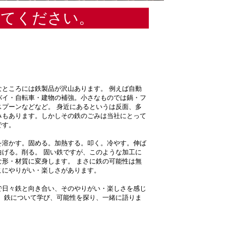
ってください。
なところには鉄製品が沢山あります。 例えば自動
バイ・自転車・建物の補強。小さなものでは鍋・フ
スプーンなどなど。 身近にあるというは反面、多
みもあります。しかしその鉄のごみは当社にとって
です。
を溶かす。固める。加熱する。叩く。冷やす。伸ば
曲げる。削る。 固い鉄ですが、このような加工に
な形・材質に変身します。 まさに鉄の可能性は無
こにやりがい・楽しさがあります。
で日々鉄と向き合い、そのやりがい・楽しさを感じ
。 鉄について学び、可能性を探り、一緒に語りま