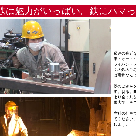
鉄は魅力がいっぱい。鉄にハマ
私達の身近
車・オート
ライパン・
くの鉄のご
は宝物なん
鉄のごみを
す。切る。
より全く別
限大で、そ
当社の仕事
てください
しょう。