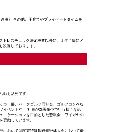
り適用） その他、子育てやプライベートタイムを
のストレスチェック法定検査以外に、１年半毎にメ
も設置しております。
活動も活発です。
ッカー部、パークゴルフ同好会、ゴルフコンペな
ツイベントや、 社員が部署単位で行う様々な話し
ュニケーションを目的とした懇親会「ワイガヤの
を奨励しています。
部においては関東特殊鋼親善野球大会において優