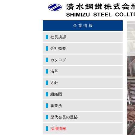
企 業 情 報
社長挨拶
会社概要
カタログ
沿革
方針
組織図
事業所
歴代会長の足跡
採用情報