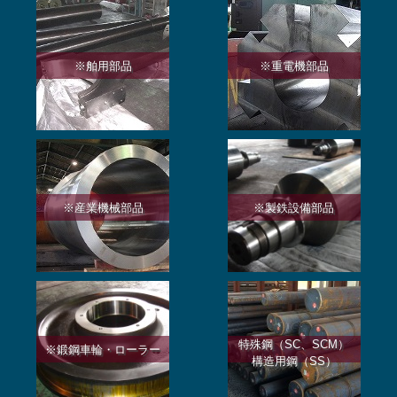
※舶用部品
※重電機部品
※産業機械部品
※製鉄設備部品
特殊鋼（SC、SCM）
※鍛鋼車輪・ローラー
構造用鋼（SS）