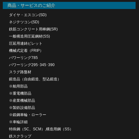
商品・サービスのご紹介
ダイヤ・エスコン(SD)
ネジテツコン(SD)
鉄筋コンクリート用棒鋼(SR)
一般構造用圧延鋼材(SS)
圧延用連鋳ビレット
機械式定着（FRIP）
パワーリング785
パワーリング295･345･390
スラグ路盤材
鍛造品（自由鍛造、型込鍛造）
※舶用部品
※重電機部品
※産業機械部品
※製鉄設備部品
※鍛鋼車輪・ローラー
※車輪詳細
特殊鋼（SC、SCM）,構造用鋼（SS）
鉄スクラップ