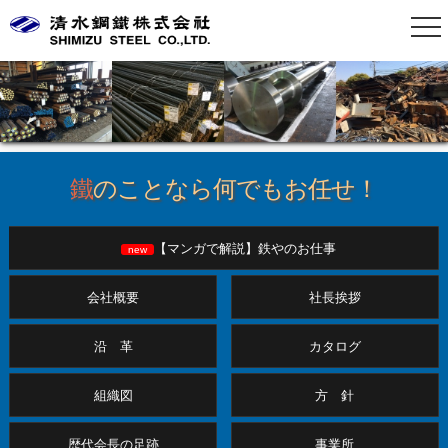
鐵
のことなら何でもお任せ！
【マンガで解説】鉄やのお仕事
new
会社概要
社長挨拶
沿 革
カタログ
組織図
方 針
歴代会長の足跡
事業所