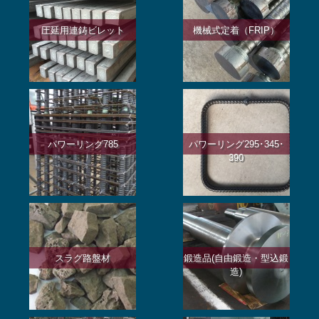
圧延用連鋳ビレット
機械式定着（FRIP）
パワーリング785
パワーリング295･345･
390
スラグ路盤材
鍛造品(自由鍛造・型込鍛
造)